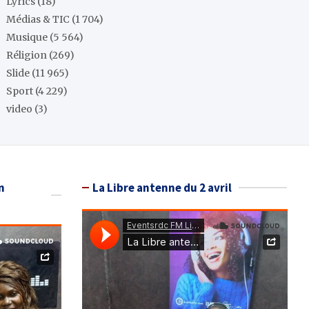
Lyrics
(18)
Médias & TIC
(1 704)
Musique
(5 564)
Réligion
(269)
Slide
(11 965)
Sport
(4 229)
video
(3)
n
La Libre antenne du 2 avril