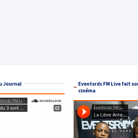
u Journal
Eventsrdc FM Live fait so
cinéma