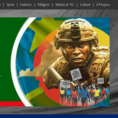
e
Sport
Fashion
Réligion
Médias & TIC
Culture
À Propos