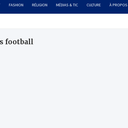
T
FASHION
RÉLIGION
MÉDIAS & TIC
CULTURE
À PROPOS
s football