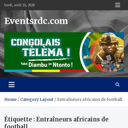
Skip
lundi, août 10, 2026
to
content
Eventsrdc.com
Home
Category Layout
Entraîneurs africains de football
Étiquette :
Entraîneurs africains de
football