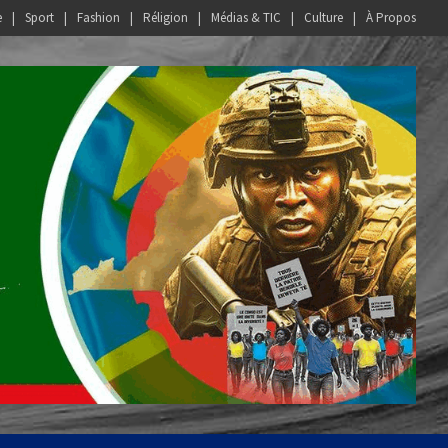
e
Sport
Fashion
Réligion
Médias & TIC
Culture
À Propos