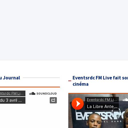
u Journal
Eventsrdc FM Live fait so
cinéma