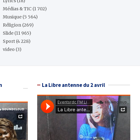
Lyrics
(18)
Médias & TIC
(1 702)
Musique
(5 564)
Réligion
(269)
Slide
(11 965)
Sport
(4 228)
video
(3)
n
La Libre antenne du 2 avril