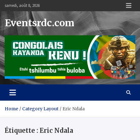
Skip
samedi, août 8, 2026
to
content
Eventsrdc.com
Home
Category Layout
Eric Ndala
Étiquette :
Eric Ndala