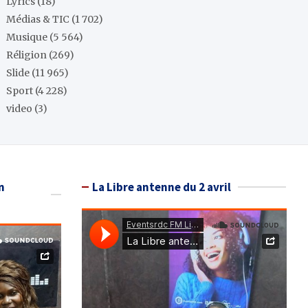
Lyrics
(18)
Médias & TIC
(1 702)
Musique
(5 564)
Réligion
(269)
Slide
(11 965)
Sport
(4 228)
video
(3)
n
La Libre antenne du 2 avril