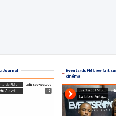
u Journal
Eventsrdc FM Live fait so
cinéma