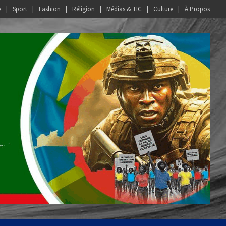
e
Sport
Fashion
Réligion
Médias & TIC
Culture
À Propos