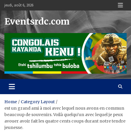
Skip
jeudi, août 6, 2026
to
content
Eventsrdc.com
Home
Category Layout
est un grand ami à moi avec lequel nous avons en commun
beaucoup de souvenirs. Voilà quelqu’un avec lequel je peux
avouer avoir fait les quatre cents coups durant notre tendre
jeunesse.