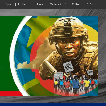
e
Sport
Fashion
Réligion
Médias & TIC
Culture
À Propos