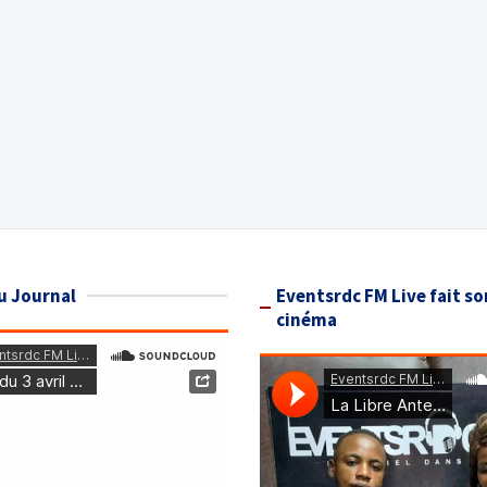
u Journal
Eventsrdc FM Live fait so
cinéma