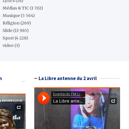
Lyrics
(18)
Médias & TIC
(1 702)
Musique
(5 564)
Réligion
(269)
Slide
(11 965)
Sport
(4 228)
video
(3)
n
La Libre antenne du 2 avril