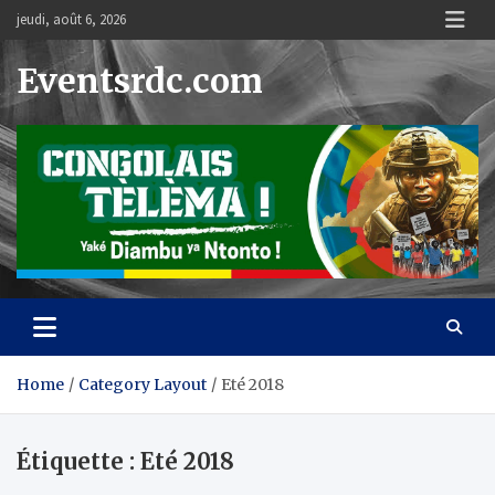
Skip
jeudi, août 6, 2026
to
content
Eventsrdc.com
Home
Category Layout
Eté 2018
Étiquette :
Eté 2018