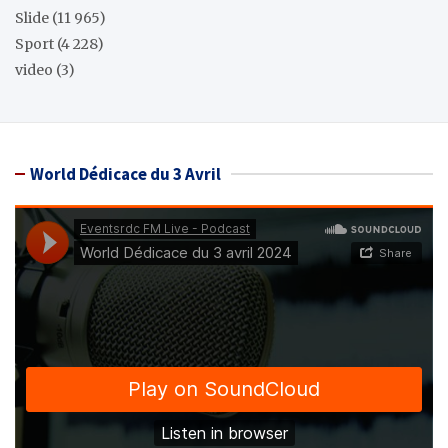
Slide
(11 965)
Sport
(4 228)
video
(3)
World Dédicace du 3 Avril