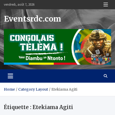
Skip
vendredi, août 7, 2026
to
content
Eventsrdc.com
Home
Category Layout
Etekiama Agiti
Étiquette :
Etekiama Agiti