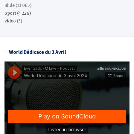
Slide
(11 965)
Sport
(4 228)
video
(3)
World Dédicace du 3 Avril