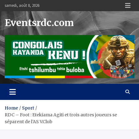
Skip
samedi, août 8, 2026
to
content
Eventsrdc.com
Home
Sport
RDC – Foot : Etekiama Agiti et trois autres joueurs se
séparent de l’AS V.Club