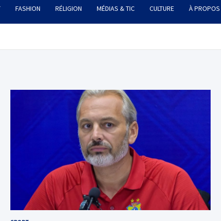
T
FASHION
RÉLIGION
MÉDIAS & TIC
CULTURE
À PROPOS