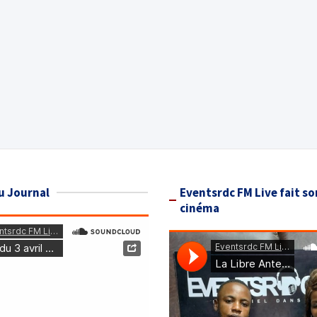
u Journal
Eventsrdc FM Live fait so
cinéma