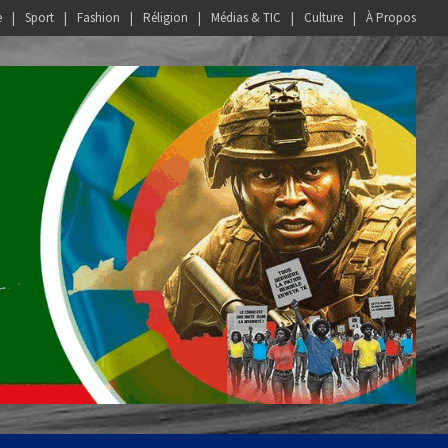
e
Sport
Fashion
Réligion
Médias & TIC
Culture
À Propos