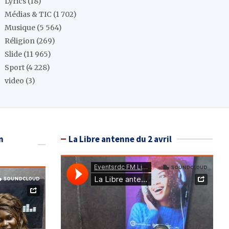
Lyrics
(18)
Médias & TIC
(1 702)
Musique
(5 564)
Réligion
(269)
Slide
(11 965)
Sport
(4 228)
video
(3)
n
La Libre antenne du 2 avril