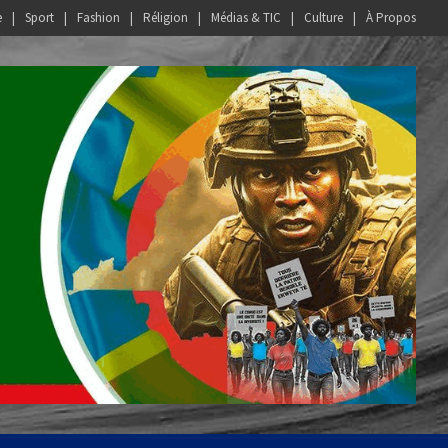
e
Sport
Fashion
Réligion
Médias & TIC
Culture
À Propos