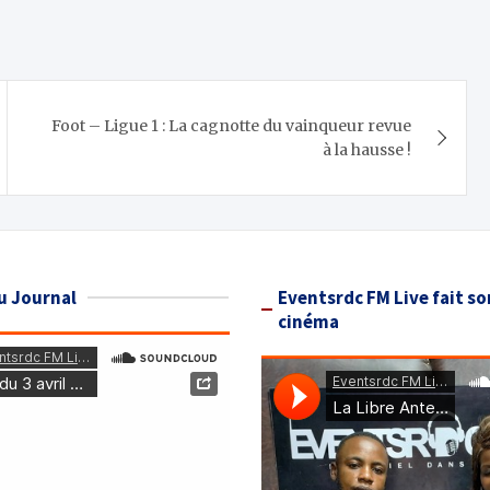
Foot – Ligue 1 : La cagnotte du vainqueur revue
à la hausse !
u Journal
Eventsrdc FM Live fait so
cinéma