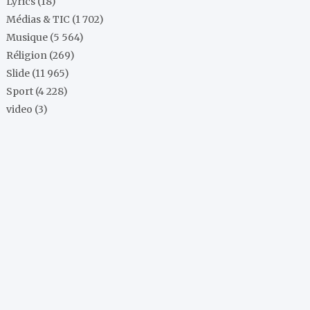
Lyrics
(18)
Médias & TIC
(1 702)
Musique
(5 564)
Réligion
(269)
Slide
(11 965)
Sport
(4 228)
video
(3)