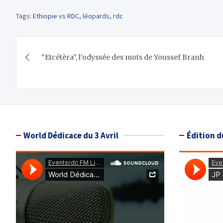
Tags:
Ethiopie vs RDC
,
léopards
,
rdc
Navigation
“Etcétèra”, l’odyssée des mots de Youssef Branh
de
l’article
World Dédicace du 3 Avril
Édition d