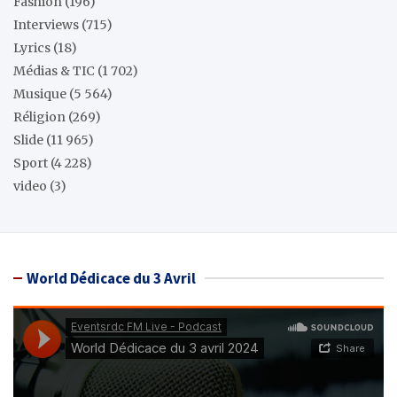
Fashion
(196)
Interviews
(715)
Lyrics
(18)
Médias & TIC
(1 702)
Musique
(5 564)
Réligion
(269)
Slide
(11 965)
Sport
(4 228)
video
(3)
World Dédicace du 3 Avril