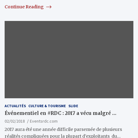
Continue Reading
ACTUALITÉS
CULTURE & TOURISME
SLIDE
Événementiel en #RDC : 2017 a vécu malgré …
02/02/2018
Eventsrdc.com
2017 aura été une année difficile parsemée de plusieurs
réalités compliquées pour la plupart d’exploitants du…