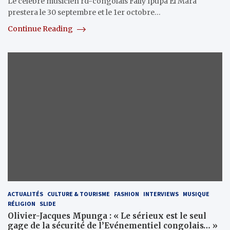
Le célèbre musicien rd-congolais Fally Ipupa El Mara
prestera le 30 septembre et le 1er octobre…
Continue Reading
ACTUALITÉS
CULTURE & TOURISME
FASHION
INTERVIEWS
MUSIQUE
RÉLIGION
SLIDE
Olivier-Jacques Mpunga : « Le sérieux est le seul
gage de la sécurité de l’Evénementiel congolais… »