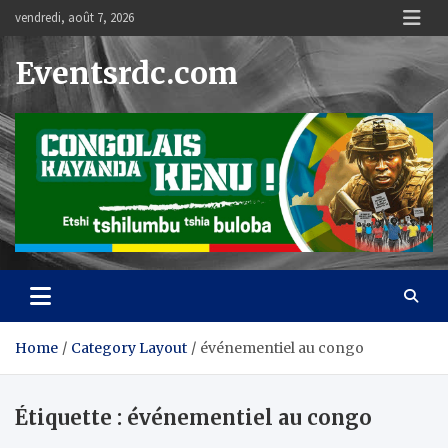
Skip
vendredi, août 7, 2026
to
content
Eventsrdc.com
Home
Category Layout
événementiel au congo
Étiquette :
événementiel au congo