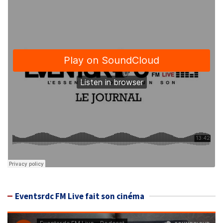
Eventsrdc FM Live fait son cinéma