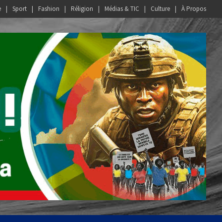
e
Sport
Fashion
Réligion
Médias & TIC
Culture
À Propos