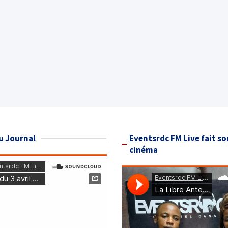
u Journal
Eventsrdc FM Live fait so
cinéma