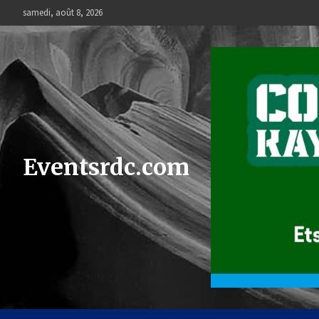
Skip
samedi, août 8, 2026
to
content
Eventsrdc.com