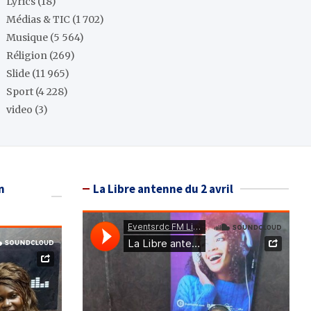
Lyrics
(18)
Médias & TIC
(1 702)
Musique
(5 564)
Réligion
(269)
Slide
(11 965)
Sport
(4 228)
video
(3)
n
La Libre antenne du 2 avril