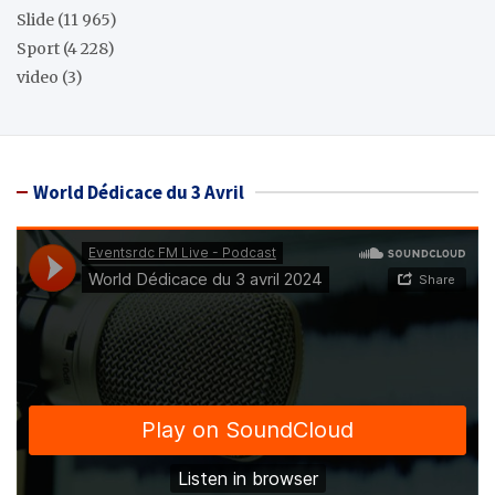
Slide
(11 965)
Sport
(4 228)
video
(3)
World Dédicace du 3 Avril