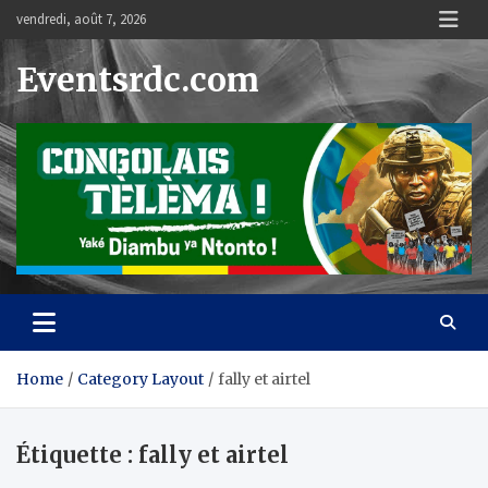
Skip
vendredi, août 7, 2026
to
content
Eventsrdc.com
Home
Category Layout
fally et airtel
Étiquette :
fally et airtel