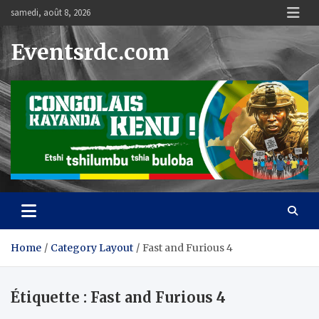
Skip
samedi, août 8, 2026
to
content
Eventsrdc.com
Home
Category Layout
Fast and Furious 4
Étiquette :
Fast and Furious 4