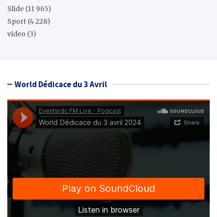
Slide
(11 965)
Sport
(4 228)
video
(3)
World Dédicace du 3 Avril