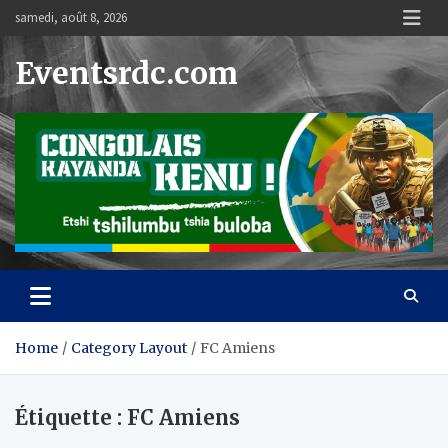
Skip
samedi, août 8, 2026
to
content
Eventsrdc.com
Home
Category Layout
FC Amiens
Étiquette :
FC Amiens