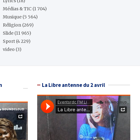
Lyrics
(18)
Médias & TIC
(1 704)
Musique
(5 564)
Réligion
(269)
Slide
(11 965)
Sport
(4 229)
video
(3)
n
La Libre antenne du 2 avril