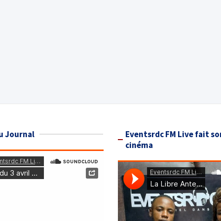
u Journal
Eventsrdc FM Live fait so
cinéma