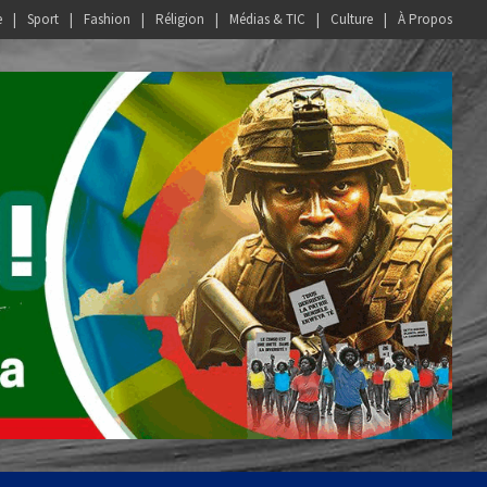
e
Sport
Fashion
Réligion
Médias & TIC
Culture
À Propos