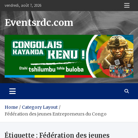
Skip
vendredi, août 7, 2026
to
content
Eventsrdc.com
Home
Category Layout
Fédération des jeunes Entrepreneurs du Congo
Étiquette :
Fédération des jeunes