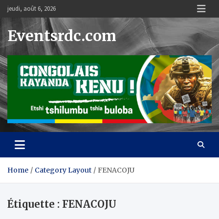
Skip
jeudi, août 6, 2026
to
content
Eventsrdc.com
Home
Category Layout
FENACOJU
Étiquette :
FENACOJU