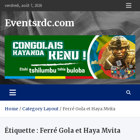
Skip
vendredi, août 7, 2026
to
content
Eventsrdc.com
Home
Category Layout
Ferré Gola et Haya Mvita
Étiquette :
Ferré Gola et Haya Mvita