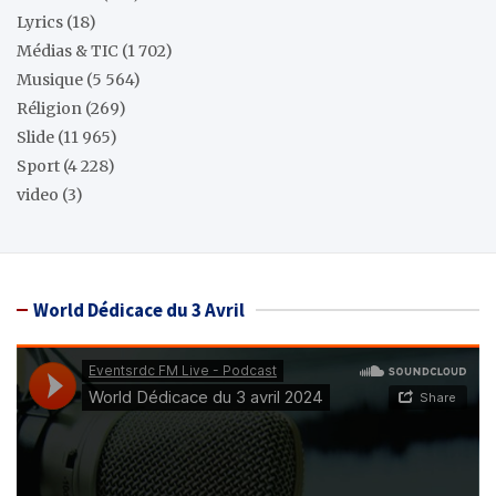
Lyrics
(18)
Médias & TIC
(1 702)
Musique
(5 564)
Réligion
(269)
Slide
(11 965)
Sport
(4 228)
video
(3)
World Dédicace du 3 Avril