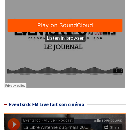
Eventsrdc FM Live fait son cinéma