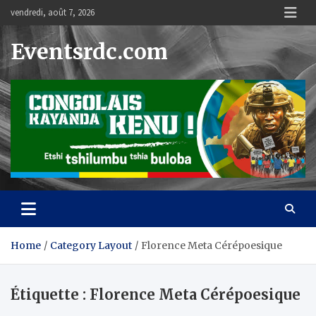
Skip
vendredi, août 7, 2026
to
content
Eventsrdc.com
Home
Category Layout
Florence Meta Cérépoesique
Étiquette :
Florence Meta Cérépoesique