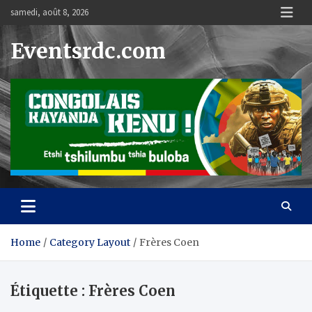
Skip
samedi, août 8, 2026
to
content
Eventsrdc.com
Home
Category Layout
Frères Coen
Étiquette :
Frères Coen