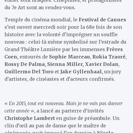
du 7e Art sont au rendez-vous.
Temple du cinéma mondial, le
Festival de Cannes
s’est ouvert mercredi soir pour la 68e fois de son
histoire avec la volonté d’imprégner un souffle
nouveau : celui-là même symbolisé sur l’estrade du
Grand Théâtre Lumière par les immenses
Frères
Coen,
entourés de
Sophie Marceau
,
Rokia Traoré
,
Rossy De Palma
, Sienna Miller, Xavier Dolan
,
Guillermo Del Toro
et
Jake Gyllenhaal,
un jury
d’artistes, de cinéastes et d’acteurs confirmés.
«
En 2015, tout est nouveau. Mais je ne vais pas danser
cette année
», a lancé au parterre d’invités
Christophe Lambert
en guise de préambule. Un
clin d’œil au pas de danse que le maître de
cérémonie avait imposé l’an dernier à
Nicole