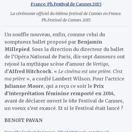
La cérémonie officiel du 68ème festival de Cannes en France.
Ph.Festival de Cannes 2015
Un souffle nouveau, enfin, comme celui du
somptueux ballet proposé par
Benjamin
Millepied
. Sous la direction du directeur du ballet
de l’Opéra National de Paris, dix-sept danseurs ont
rejoué la mythique scène d’amour de
Vertigo
,
d’
Alfred Hitchcock
. «
Le cinéma est une prière. C’est
ma prière
», a confié Lambert Wilson. Pour l’actrice
Julianne Moore
, qui a reçu ce soir le
Prix
d’interprétation féminine remporté en 2014
,
avant de déclarer ouvert le 68e Festival de Cannes,
un voeux s’est exaucé. Et si le Festival était lancé ?
BENOIT PAVAN
Tags:
68e Festival de Cannes
,
Alfred Hitchcock
,
angelina joli
,