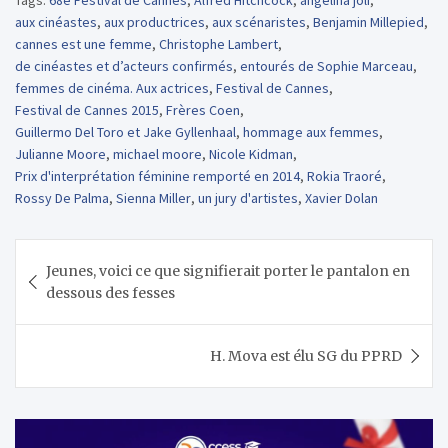
aux cinéastes
,
aux productrices
,
aux scénaristes
,
Benjamin Millepied
,
cannes est une femme
,
Christophe Lambert
,
de cinéastes et d’acteurs confirmés
,
entourés de Sophie Marceau
,
femmes de cinéma. Aux actrices
,
Festival de Cannes
,
Festival de Cannes 2015
,
Frères Coen
,
Guillermo Del Toro et Jake Gyllenhaal
,
hommage aux femmes
,
Julianne Moore
,
michael moore
,
Nicole Kidman
,
Prix d'interprétation féminine remporté en 2014
,
Rokia Traoré
,
Rossy De Palma
,
Sienna Miller
,
un jury d'artistes
,
Xavier Dolan
Navigation
Jeunes, voici ce que signifierait porter le pantalon en
de
dessous des fesses
l’article
H. Mova est élu SG du PPRD