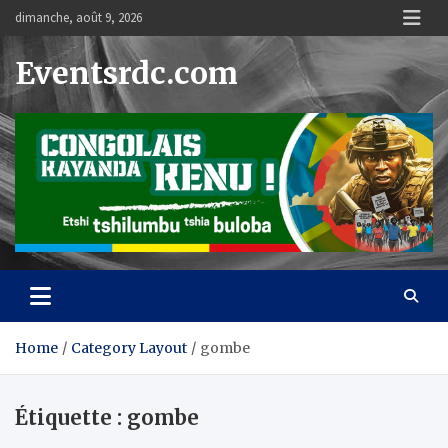
Skip
dimanche, août 9, 2026
to
content
Eventsrdc.com
Home
Category Layout
gombe
Étiquette :
gombe