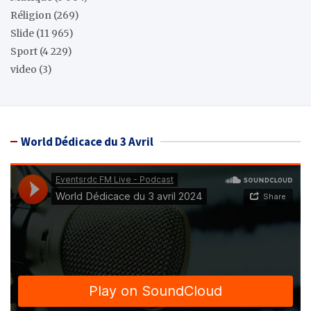
Réligion
(269)
Slide
(11 965)
Sport
(4 229)
video
(3)
World Dédicace du 3 Avril