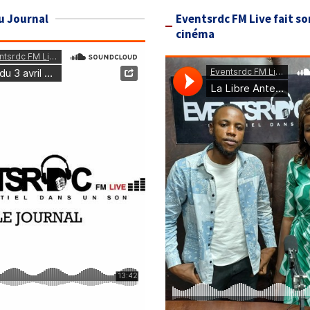
u Journal
Eventsrdc FM Live fait so
cinéma