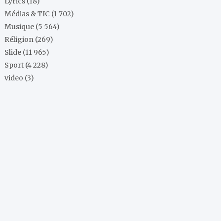
Lyrics
(18)
Médias & TIC
(1 702)
Musique
(5 564)
Réligion
(269)
Slide
(11 965)
Sport
(4 228)
video
(3)