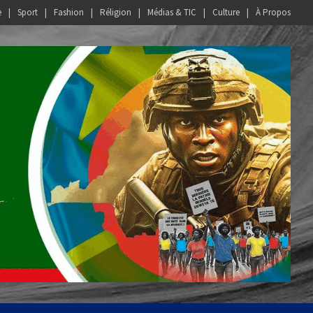
e
Sport
Fashion
Réligion
Médias & TIC
Culture
À Propos