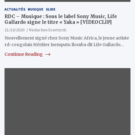
ACTUALITÉS
MUSIQUE
SLIDE
RDC – Musique : Sous le label Sony Music, Life
Gallardo signe le titre « Yaka » [VIDEOCLIP]
21/10/2020
Redaction Eventsrdc
Nouvellement signé chez Sony Music Africa, le jeune artiste
rd-congolais Héritier Isemputu Ilomba dit Life Gallardo…
Continue Reading