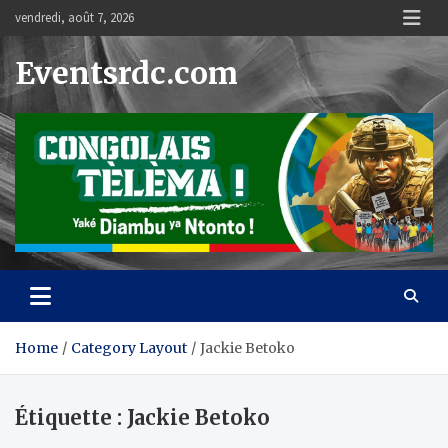
Skip
vendredi, août 7, 2026
to
content
Eventsrdc.com
Home
Category Layout
Jackie Betoko
Étiquette :
Jackie Betoko