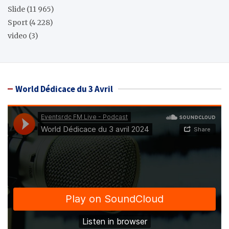
Slide
(11 965)
Sport
(4 228)
video
(3)
World Dédicace du 3 Avril