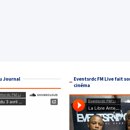
u Journal
Eventsrdc FM Live fait so
cinéma