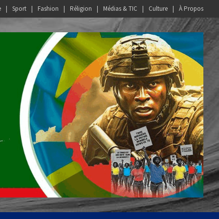
e
Sport
Fashion
Réligion
Médias & TIC
Culture
À Propos