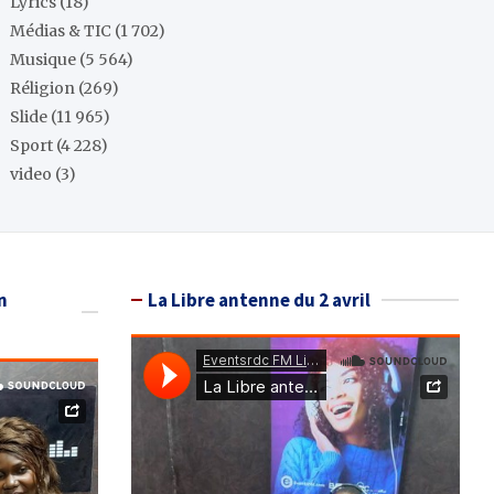
Lyrics
(18)
Médias & TIC
(1 702)
Musique
(5 564)
Réligion
(269)
Slide
(11 965)
Sport
(4 228)
video
(3)
n
La Libre antenne du 2 avril