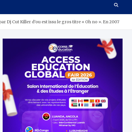
ar Dj Cut Killer d’ou est issu le gros titre « Oh no ». En 2007