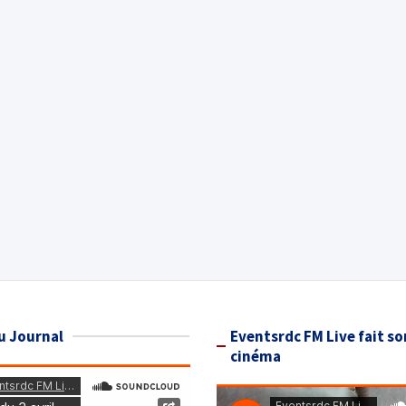
u Journal
Eventsrdc FM Live fait so
cinéma