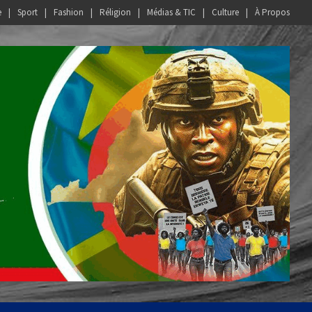
e
Sport
Fashion
Réligion
Médias & TIC
Culture
À Propos