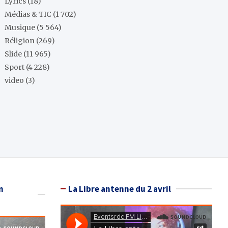
Lyrics
(18)
Médias & TIC
(1 702)
Musique
(5 564)
Réligion
(269)
Slide
(11 965)
Sport
(4 228)
video
(3)
n
La Libre antenne du 2 avril