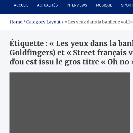
ACCUEIL
ACTUALITÉS
INTERVIEWS
MUSIQUE
SPOR
Home
Category Layout
« Les yeux dans la banlieue vol.1» 
Étiquette :
« Les yeux dans la banl
Goldfingers) et « Street français v
d’ou est issu le gros titre « Oh no