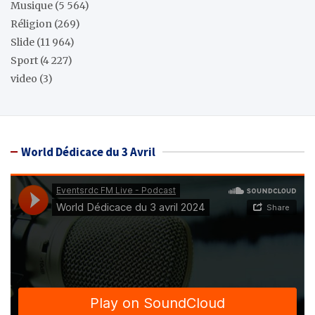
Musique
(5 564)
Réligion
(269)
Slide
(11 964)
Sport
(4 227)
video
(3)
World Dédicace du 3 Avril