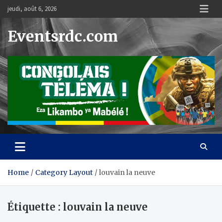
Skip
jeudi, août 6, 2026
to
content
Eventsrdc.com
Home
Category Layout
louvain la neuve
Étiquette :
louvain la neuve