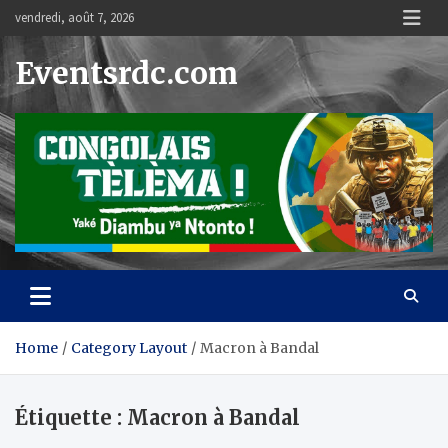
Skip
vendredi, août 7, 2026
to
content
Eventsrdc.com
Home
Category Layout
Macron à Bandal
Étiquette :
Macron à Bandal