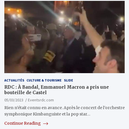
ACTUALITÉS
CULTURE & TOURISME
SLIDE
RDC : À Bandal, Emmanuel Macron a pris une
bouteille de Castel
05/03/2023
Eventsrdc.com
Rien n’était connu en avance. Après le concert de l’orchestre
symphonique Kimbanguiste et la pop star…
Continue Reading