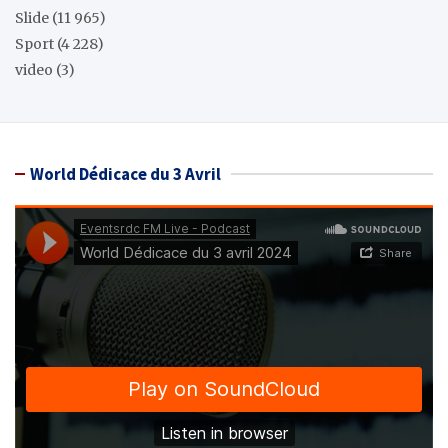
Slide
(11 965)
Sport
(4 228)
video
(3)
World Dédicace du 3 Avril