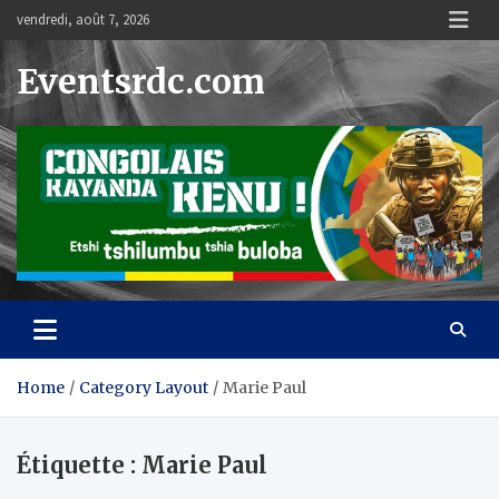
Skip
vendredi, août 7, 2026
to
content
Eventsrdc.com
Home
Category Layout
Marie Paul
Étiquette :
Marie Paul