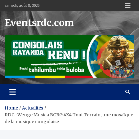
Skip
samedi, août 8, 2026
to
content
Eventsrdc.com
Home
Actualités
RDC : Wenge Musica BCBG 4X4 Tout Terrain, une mosaïque
de la musique congolaise