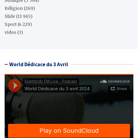
Musique
(5 564)
Réligion
(269)
Slide
(11 965)
Sport
(4 229)
video
(3)
World Dédicace du 3 Avril