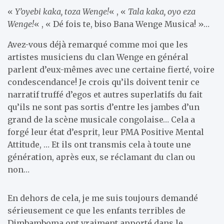
«
Y’oyebi kaka, toza Wenge!
« , «
Tala kaka, oyo eza
Wenge!
« , « Dé fois te, biso Bana Wenge Musica! »…
Avez-vous déjà remarqué comme moi que les
artistes musiciens du clan Wenge en général
parlent d’eux-mêmes avec une certaine fierté, voire
condescendance! Je crois qu’ils doivent tenir ce
narratif truffé d’egos et autres superlatifs du fait
qu’ils ne sont pas sortis d’entre les jambes d’un
grand de la scène musicale congolaise… Cela a
forgé leur état d’esprit, leur PMA Positive Mental
Attitude, … Et ils ont transmis cela à toute une
génération, après eux, se réclamant du clan ou
non…
En dehors de cela, je me suis toujours demandé
sérieusement ce que les enfants terribles de
Dimbamboma ont vraiment apporté dans le