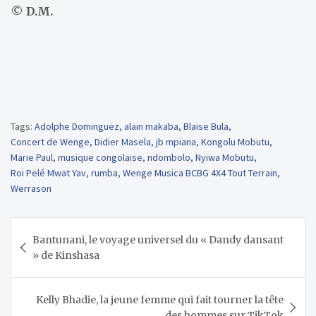
© D.M.
Tags:
Adolphe Dominguez
,
alain makaba
,
Blaise Bula
,
Concert de Wenge
,
Didier Masela
,
jb mpiana
,
Kongolu Mobutu
,
Marie Paul
,
musique congolaise
,
ndombolo
,
Nyiwa Mobutu
,
Roi Pelé Mwat Yav
,
rumba
,
Wenge Musica BCBG 4X4 Tout Terrain
,
Werrason
Navigation
Bantunani, le voyage universel du « Dandy dansant
de
» de Kinshasa
l’article
Kelly Bhadie, la jeune femme qui fait tourner la tête
des hommes sur TikTok