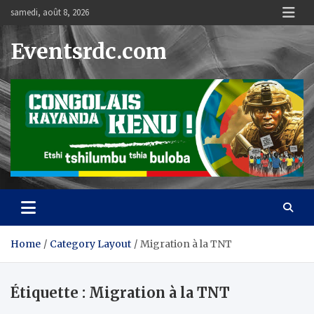
Skip
samedi, août 8, 2026
to
content
Eventsrdc.com
Home
Category Layout
Migration à la TNT
Étiquette :
Migration à la TNT