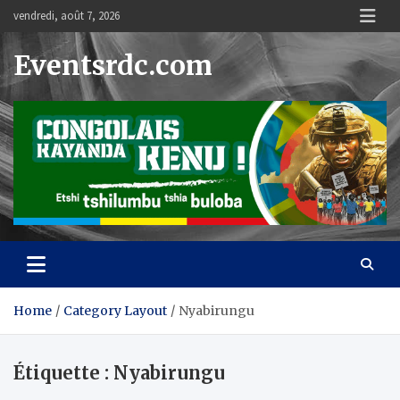
Skip
vendredi, août 7, 2026
to
content
Eventsrdc.com
Home
Category Layout
Nyabirungu
Étiquette :
Nyabirungu