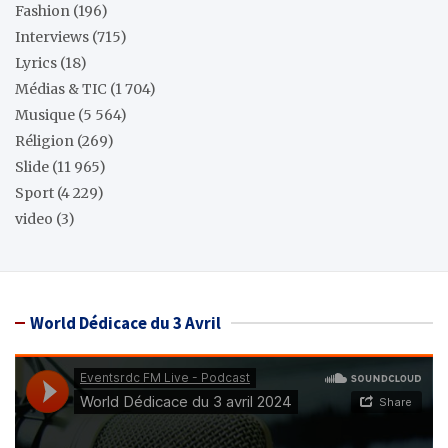
Fashion
(196)
Interviews
(715)
Lyrics
(18)
Médias & TIC
(1 704)
Musique
(5 564)
Réligion
(269)
Slide
(11 965)
Sport
(4 229)
video
(3)
World Dédicace du 3 Avril