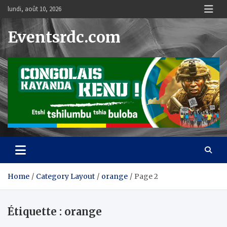
Skip
lundi, août 10, 2026
to
content
Eventsrdc.com
Home
Category Layout
orange
Page 2
Étiquette :
orange