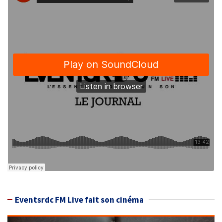
Eventsrdc FM Live fait son cinéma