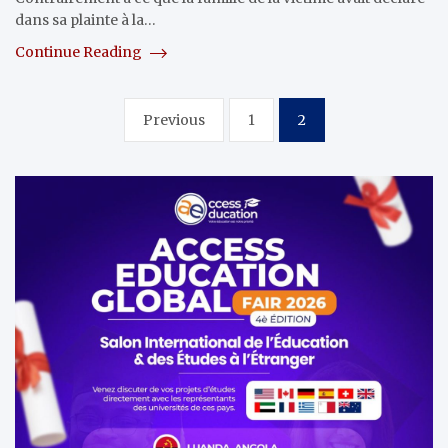
dans sa plainte à la…
Continue Reading
Pagination
Previous
1
2
des
publications