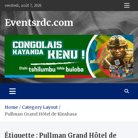
Skip
vendredi, août 7, 2026
to
content
Eventsrdc.com
Home
Category Layout
Pullman Grand Hôtel de Kinshasa
Étiquette :
Pullman Grand Hôtel de