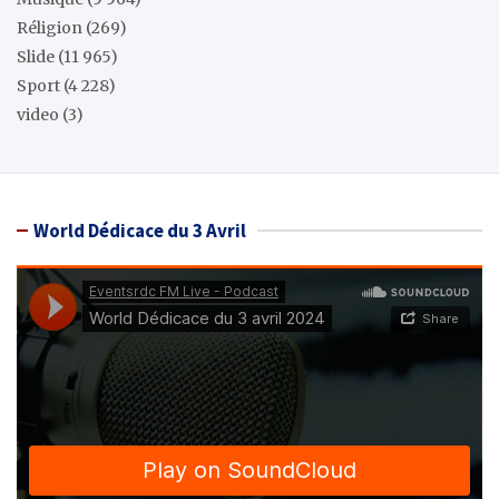
Réligion
(269)
Slide
(11 965)
Sport
(4 228)
video
(3)
World Dédicace du 3 Avril