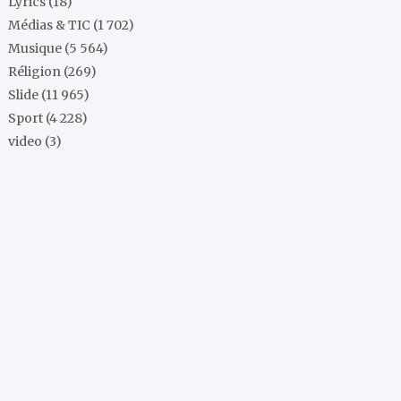
Lyrics
(18)
Médias & TIC
(1 702)
Musique
(5 564)
Réligion
(269)
Slide
(11 965)
Sport
(4 228)
video
(3)