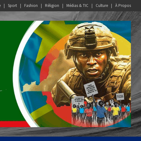
e
Sport
Fashion
Réligion
Médias & TIC
Culture
À Propos