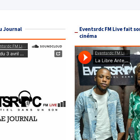
u Journal
Eventsrdc FM Live fait so
cinéma