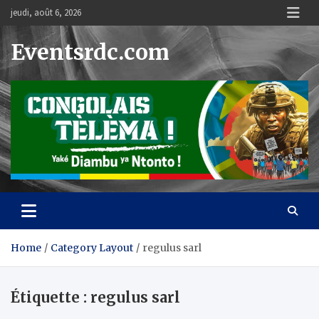
Skip
jeudi, août 6, 2026
to
content
Eventsrdc.com
Home
Category Layout
regulus sarl
Étiquette :
regulus sarl