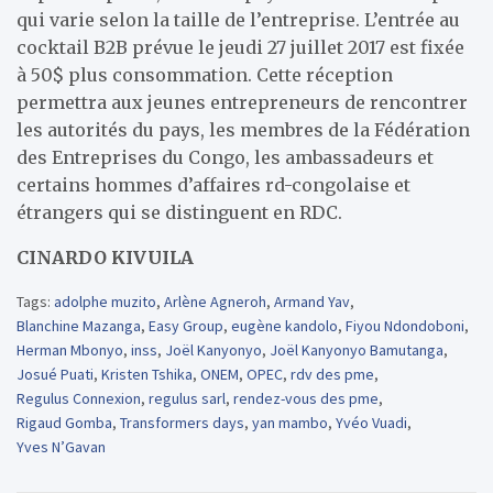
qui varie selon la taille de l’entreprise. L’entrée au
cocktail B2B prévue le jeudi 27 juillet 2017 est fixée
à 50$ plus consommation. Cette réception
permettra aux jeunes entrepreneurs de rencontrer
les autorités du pays, les membres de la Fédération
des Entreprises du Congo, les ambassadeurs et
certains hommes d’affaires rd-congolaise et
étrangers qui se distinguent en RDC.
CINARDO KIVUILA
Tags:
adolphe muzito
,
Arlène Agneroh
,
Armand Yav
,
Blanchine Mazanga
,
Easy Group
,
eugène kandolo
,
Fiyou Ndondoboni
,
Herman Mbonyo
,
inss
,
Joël Kanyonyo
,
Joël Kanyonyo Bamutanga
,
Josué Puati
,
Kristen Tshika
,
ONEM
,
OPEC
,
rdv des pme
,
Regulus Connexion
,
regulus sarl
,
rendez-vous des pme
,
Rigaud Gomba
,
Transformers days
,
yan mambo
,
Yvéo Vuadi
,
Yves N’Gavan