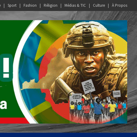
e
Sport
Fashion
Réligion
Médias & TIC
Culture
À Propos