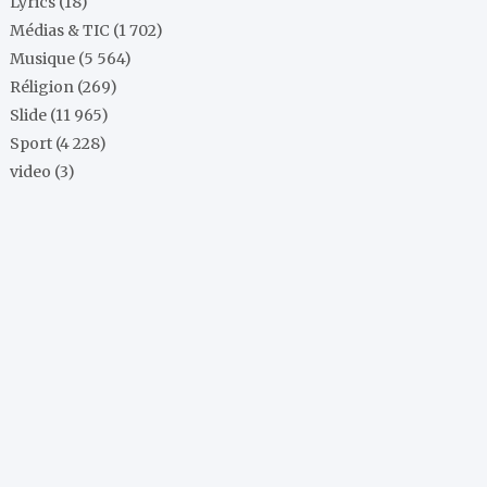
Lyrics
(18)
Médias & TIC
(1 702)
Musique
(5 564)
Réligion
(269)
Slide
(11 965)
Sport
(4 228)
video
(3)