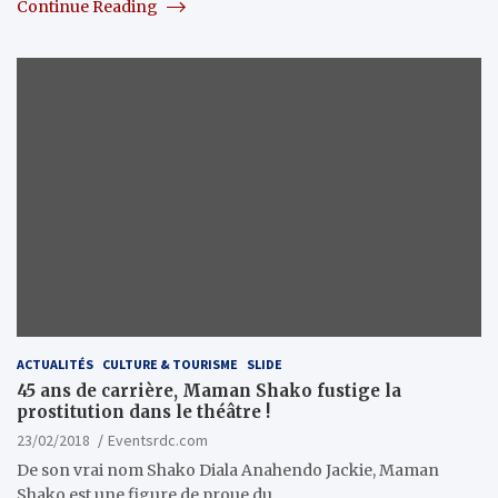
Continue Reading
ACTUALITÉS
CULTURE & TOURISME
SLIDE
45 ans de carrière, Maman Shako fustige la
prostitution dans le théâtre !
23/02/2018
Eventsrdc.com
De son vrai nom Shako Diala Anahendo Jackie, Maman
Shako est une figure de proue du…