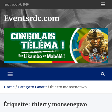
Skip
jeudi, août 6, 2026
to
content
Eventsrdc.com
Home
Category Layout
thierry monsenepwo
Étiquette :
thierry monsenepwo