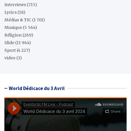
Interviews
(715)
Lyrics
(18)
Médias & TIC
(1 701)
Musique
(5 564)
Réligion
(269)
Slide
(11 964)
Sport
(4 227)
video
(3)
World Dédicace du 3 Avril