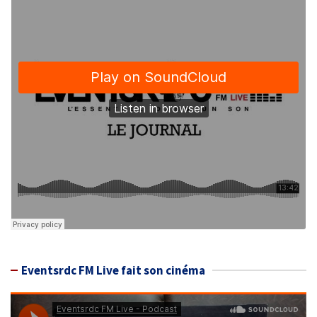
Eventsrdc FM Live fait son cinéma