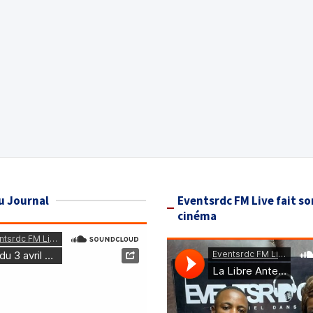
u Journal
Eventsrdc FM Live fait so
cinéma