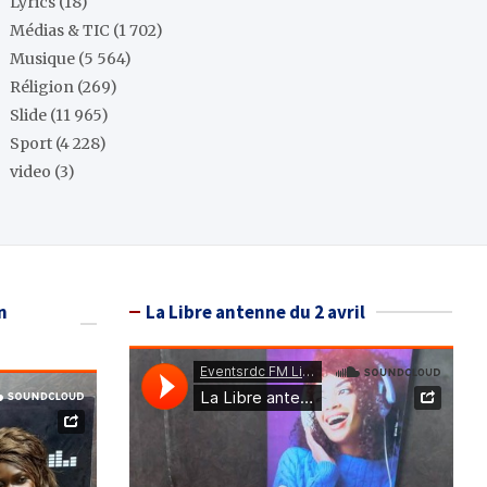
Lyrics
(18)
Médias & TIC
(1 702)
Musique
(5 564)
Réligion
(269)
Slide
(11 965)
Sport
(4 228)
video
(3)
n
La Libre antenne du 2 avril