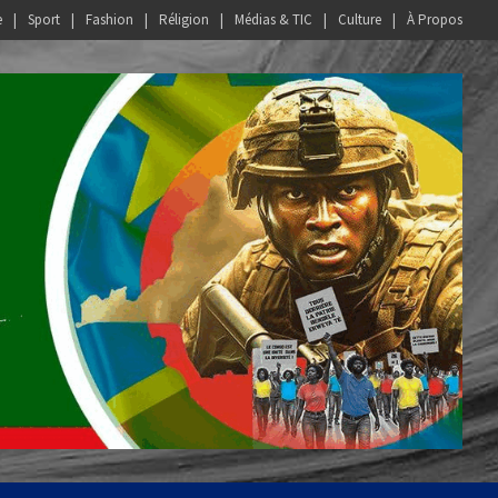
e
Sport
Fashion
Réligion
Médias & TIC
Culture
À Propos