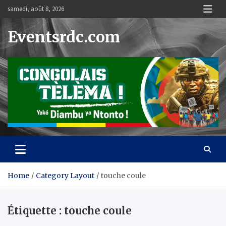
Skip
samedi, août 8, 2026
to
content
Eventsrdc.com
Home
Category Layout
touche coule
Étiquette :
touche coule