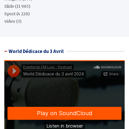
Slide
(11 965)
Sport
(4 228)
video
(3)
World Dédicace du 3 Avril