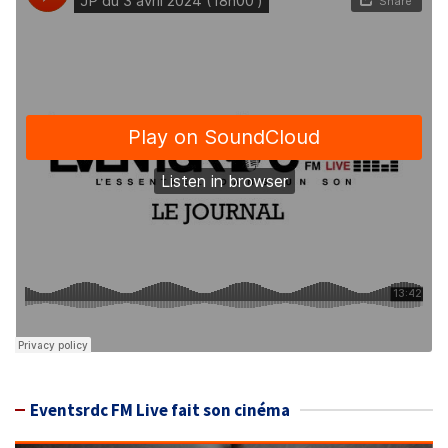
Eventsrdc FM Live fait son cinéma