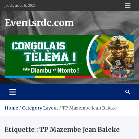
Skip
jeudi, août 6, 2026
to
content
Eventsrdc.com
Home
Category Layout
TP Mazembe Jean Baleke
Étiquette :
TP Mazembe Jean Baleke