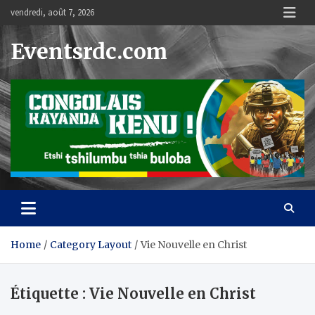
Skip
vendredi, août 7, 2026
to
content
Eventsrdc.com
Home
Category Layout
Vie Nouvelle en Christ
Étiquette :
Vie Nouvelle en Christ