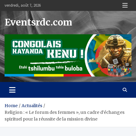
Skip
vendredi, août 7, 2026
to
content
Eventsrdc.com
Home
Actualités
Religion : « Le forum des femmes », un cadre d’échanges
spirituel pour la réussite de la mission divine