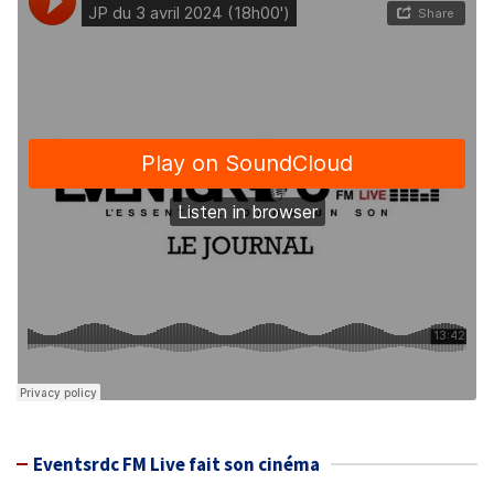
Eventsrdc FM Live fait son cinéma